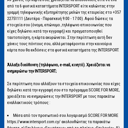
από τα 6 φυσικά καταστήματα INTERSPORT είτε καλώντας στην
γραμμή τηλεφωνικής εξυπηρέτησης μελών της εταιρείας στο +357
22751111 (Δευτέρα - Παρασκευή 9:00 - 17:00). Αφού δώσεις τα
στοιχεία σου (όνομα, επώνυμο ,τηλέφωνο επικοινωνίας που
είχες δηλώσει κατά την εγγραφή) και πραγματοποιηθεί
ταυτοποίηση, η κάρτα ακυρώνεται. Στην περίπτωση αυτή δεν
χάνεις τους πόντους σου, αλλά μεταφέρονται στην καινούρια
κάρτα που θα εκδόσεις στα φυσικά καταστήματα της INTERSPORT.
Άλλαξα διεύθυνση (τηλέφωνο, e-mail, κινητό). Χρειάζεται να
ενημερώσω την INTERSPORT;
Σε περίπτωση που αλλάξουν τα στοιχεία επικοινωνίας που είχες
δηλώσει κατά την εγγραφή σου στο πρόγραμμα SCORE FOR MORE,
χρειάζεται να ενημερώσεις την INTERSPORT με τους παρακάτω
εναλλακτικούς τρόπους :
Μέσα από τον προσωπικό σου λογαριασμό SCORE FOR MORE
https://www.intersport.com.cy/ ακολουθώντας τα παρακάτω
βήματα. α) Επιλέγεις «Ερωτήσεις» από το πλαίσιο «Επιλογές», β)