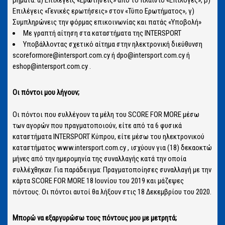
Επιλέγεις «Γενικές ερωτήσεις» στον «Τύπο Ερωτήματος», γ)
Συμπληρώνεις την φόρμας επικοινωνίας και πατάς «Υποβολή»
Με γραπτή αίτηση στα καταστήματα της INTERSPORT
Υποβάλλοντας σχετικό αίτημα στην ηλεκτρονική διεύθυνση
scoreformore@intersport.com.cy ή dpo@intersport.com.cy ή
eshop@intersport.com.cy .
Οι πόντοι μου λήγουν;
Οι πόντοι που συλλέγουν τα μέλη του SCORE FOR MORE μέσω
των αγορών που πραγματοποιούν, είτε από τα 6 φυσικά
καταστήματα INTERSPORT Κύπρου, είτε μέσω του ηλεκτρονικού
καταστήματος www.intersport.com.cy , ισχύουν για (18) δεκαοκτώ
μήνες από την ημερομηνία της συναλλαγής κατά την οποία
συλλέχθηκαν. Για παράδειγμα: Πραγματοποίησες συναλλαγή με την
κάρτα SCORE FOR MORE 18 Ιουνίου του 2019 και μάζεψες
πόντους. Οι πόντοι αυτοί θα λήξουν στις 18 Δεκεμβρίου του 2020.
Μπορώ να εξαργυρώσω τους πόντους μου με μετρητά;